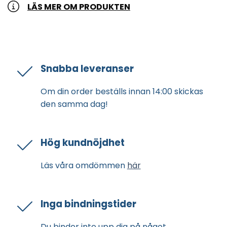
LÄS MER OM PRODUKTEN
Snabba leveranser
Om din order beställs innan 14:00 skickas
den samma dag!
Hög kundnöjdhet
Läs våra omdömmen
här
Inga bindningstider
Du binder inte upp dig på något