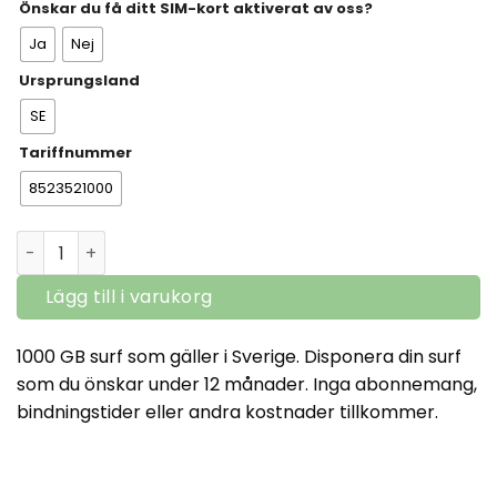
Önskar du få ditt SIM-kort aktiverat av oss?
Ja
Nej
Ursprungsland
SE
Tariffnummer
8523521000
1000 GB SIM MOBILT BREDBAND 5G FÖR SVERIGE-GÄLLER 
Lägg till i varukorg
1000 GB surf som gäller i Sverige. Disponera din surf
som du önskar under 12 månader. Inga abonnemang,
bindningstider eller andra kostnader tillkommer.