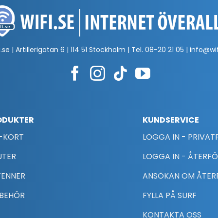
.se | Artillerigatan 6 | 114 51 Stockholm | Tel.
08-20 21 05
|
info@wif
ODUKTER
KUNDSERVICE
-KORT
LOGGA IN - PRIVA
UTER
LOGGA IN - ÅTERF
TENNER
ANSÖKAN OM ÅTER
LBEHÖR
FYLLA PÅ SURF
KONTAKTA OSS