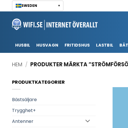
Skip
SWEDEN
▾
to
content
HUSBIL
HUSVAGN
FRITIDSHUS
LASTBIL
BÅ
HEM
/
PRODUKTER MÄRKTA ”STRÖMFÖRSÖ
PRODUKTKATEGORIER
Bästsäljare
Trygghet+
Antenner