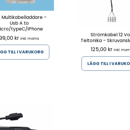
 Multikabelladdare –
Usb A to
icro/typeC/iPhone
Strömkabel 12 Vo
99,00
kr
inkl. moms
Teltonika – Skruvansl
125,00
kr
inkl. mo
GG TILL I VARUKORG
LÄGG TILL I VARUK