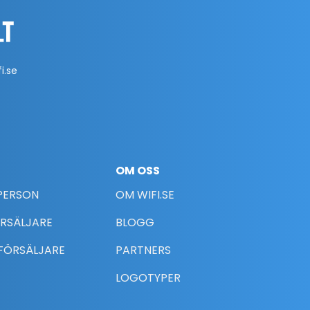
i.se
OM OSS
TPERSON
OM WIFI.SE
ÖRSÄLJARE
BLOGG
FÖRSÄLJARE
PARTNERS
LOGOTYPER