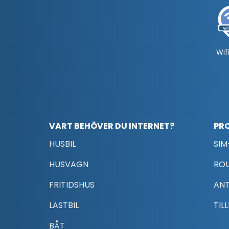
Wifi
VART BEHÖVER DU INTERNET?
PR
HUSBIL
SIM
HUSVAGN
RO
FRITIDSHUS
AN
LASTBIL
TIL
BÅT