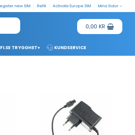
egister new SIM
Refill
Activate Europe SIM
Mina Sidor
0,00
KR
FI.SE TRYGGHET+
KUNDSERVICE