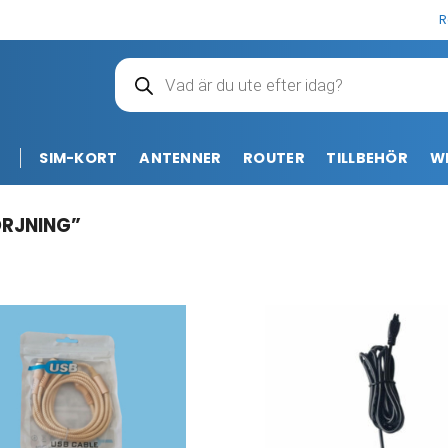
R
Produktsökning
T
SIM-KORT
ANTENNER
ROUTER
TILLBEHÖR
WI
RJNING”