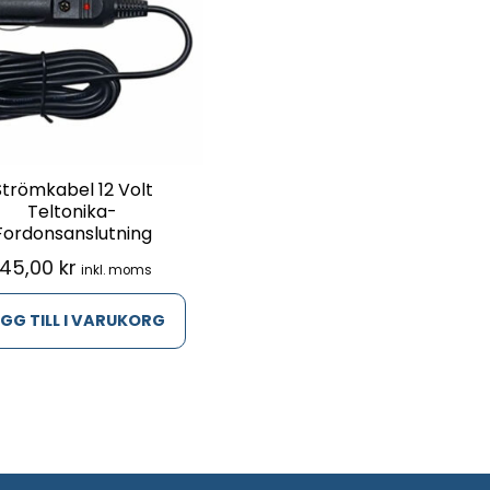
Strömkabel 12 Volt
Teltonika-
Fordonsanslutning
145,00
kr
inkl. moms
GG TILL I VARUKORG