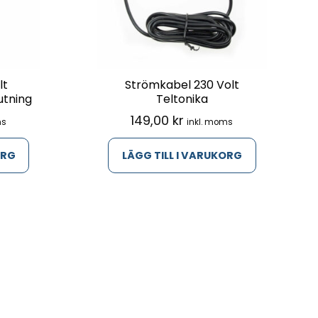
lt
Strömkabel 230 Volt
utning
Teltonika
149,00
kr
ms
inkl. moms
ORG
LÄGG TILL I VARUKORG