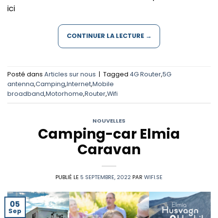
ici
CONTINUER LA LECTURE
→
Posté dans
Articles sur nous
|
Tagged
4G Router
,
5G
antenna
,
Camping
,
Internet
,
Mobile
broadband
,
Motorhome
,
Router
,
Wifi
NOUVELLES
Camping-car Elmia
Caravan
PUBLIÉ LE
5 SEPTEMBRE, 2022
PAR
WIFI.SE
05
Sep