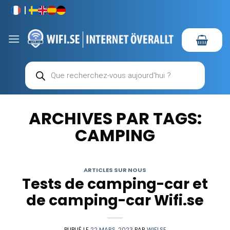
Passer
au
contenu
Recherche
de
produits
ARCHIVES PAR TAGS:
CAMPING
ARTICLES SUR NOUS
Tests de camping-car et
de camping-car Wifi.se
PUBLIÉ LE
22 MARS, 2023
PAR
WIFI.SE