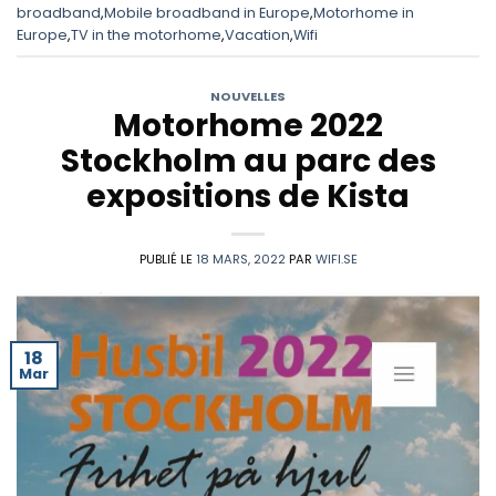
broadband
,
Mobile broadband in Europe
,
Motorhome in
Europe
,
TV in the motorhome
,
Vacation
,
Wifi
NOUVELLES
Motorhome 2022
Stockholm au parc des
expositions de Kista
PUBLIÉ LE
18 MARS, 2022
PAR
WIFI.SE
18
Mar