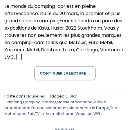
Le monde du camping-car est en pleine
effervescence. Du 18 au 20 mars, le premier et plus
grand salon du camping-car se tiendra au parc des
expositions de Kista, Husbil 2022 Stockholm. Vous y
trouverez non seulement les plus grandes marques
de camping-cars telles que McLouis, Eura Mobil,
Karmann Mobil, Bürstner, Laika, Carthago, Vantourer,
LMC, […]
CONTINUER LA LECTURE
→
Posté dans
Nouvelles
|
Tagged
5-Star
Camping
,
Camping
,
Internet
,
Mobile broadband
,
Mobile
broadband in Europe
,
Motorhome
,
Motorhome in Europe
,
The
Motorhome Fair
,
TV in the motorhome
,
Vacation
,
Wifi
NOUVELLES