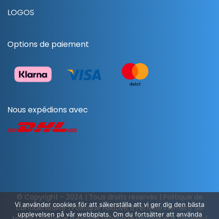
LOGOS
Options de paiement
Nous expédions avec
© Copyright - 2024 | Tous droits réservés |
Politique de
Vi använder cookies för att säkerställa att vi ger dig den bästa
confidentialité
|
Politique relative à l'environnement de
upplevelsen på vår webbplats. Om du fortsätter att använda
travail
|
Politique d'égalité
|
Politique relative aux cookies
|