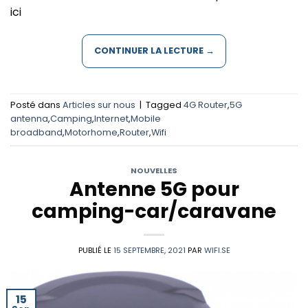
ici
CONTINUER LA LECTURE
→
Posté dans
Articles sur nous
|
Tagged
4G Router
,
5G
antenna
,
Camping
,
Internet
,
Mobile
broadband
,
Motorhome
,
Router
,
Wifi
NOUVELLES
Antenne 5G pour
camping-car/caravane
PUBLIÉ LE
15 SEPTEMBRE, 2021
PAR
WIFI.SE
15