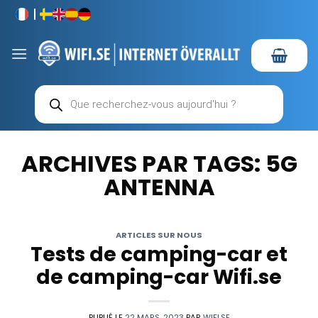
Passer
au
contenu
Recherche
de
produits
ARCHIVES PAR TAGS:
5G
ANTENNA
ARTICLES SUR NOUS
Tests de camping-car et
de camping-car Wifi.se
PUBLIÉ LE
22 MARS, 2023
PAR
WIFI.SE