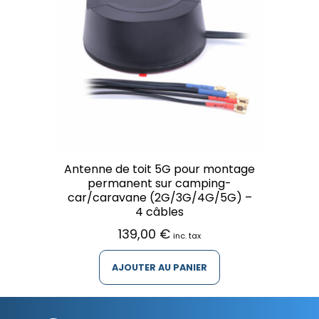
Antenne de toit 5G pour montage
permanent sur camping-
car/caravane (2G/3G/4G/5G) –
4 câbles
139,00
€
inc. tax
AJOUTER AU PANIER