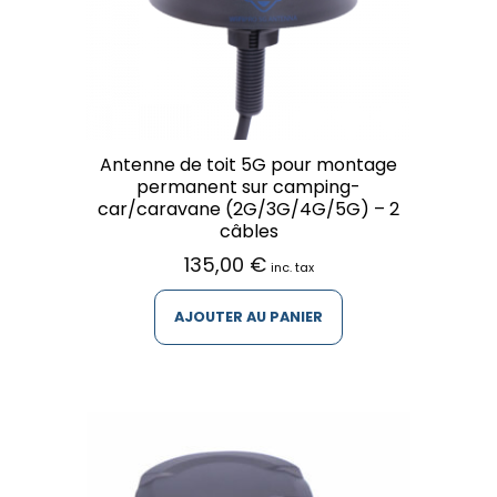
Antenne de toit 5G pour montage
permanent sur camping-
car/caravane (2G/3G/4G/5G) – 2
câbles
135,00
€
inc. tax
AJOUTER AU PANIER