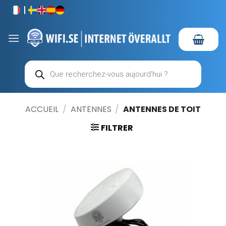
Passer
au
contenu
Recherche
de
produits
ACCUEIL
/
ANTENNES
/
ANTENNES DE TOIT
FILTRER