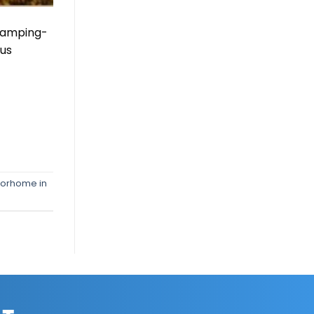
 camping-
lus
orhome in