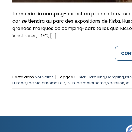
Le monde du camping-car est en pleine effervescen
car se tiendra au parc des expositions de Kista, Hu
grandes marques de camping-cars telles que McLouis
Vantourer, LMC, […]
CONT
Posté dans
Nouvelles
|
Tagged
5-Star Camping
,
Camping
,
Int
Europe
,
The Motorhome Fair
,
TV in the motorhome
,
Vacation
,
Wifi