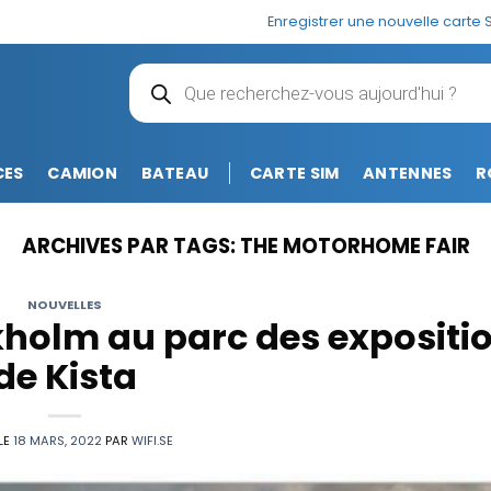
Enregistrer une nouvelle carte 
Recherche
de
produits
CES
CAMION
BATEAU
CARTE SIM
ANTENNES
R
ARCHIVES PAR TAGS:
THE MOTORHOME FAIR
NOUVELLES
holm au parc des expositi
de Kista
 LE
18 MARS, 2022
PAR
WIFI.SE