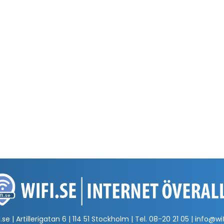
.se | Artillerigatan 6 | 114 51 Stockholm | Tel.
08-20 21 05
|
info@wif