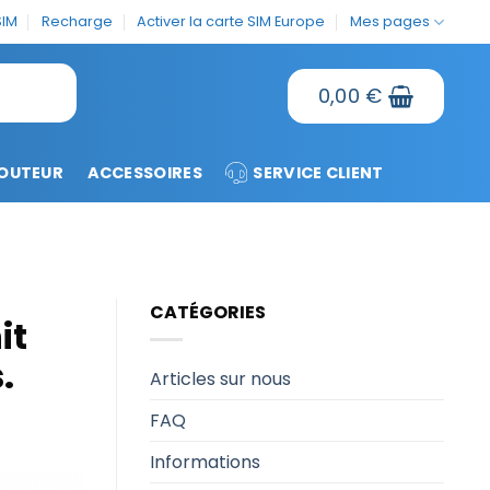
SIM
Recharge
Activer la carte SIM Europe
Mes pages
0,00
€
OUTEUR
ACCESSOIRES
SERVICE CLIENT
CATÉGORIES
it
.
Articles sur nous
FAQ
Informations