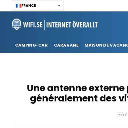
Passer
FRANCE
▾
au
contenu
CAMPING-CAR
CARAVANE
MAISON DE VACAN
Une antenne externe p
généralement des vit
PUBLIÉ