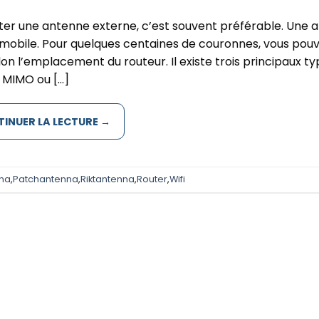
er une antenne externe, c’est souvent préférable. Une 
mobile. Pour quelques centaines de couronnes, vous pou
lon l’emplacement du routeur. Il existe trois principaux t
s MIMO ou […]
INUER LA LECTURE
→
na
,
Patchantenna
,
Riktantenna
,
Router
,
Wifi