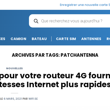
Enregistrer une nouvelle carte 
Recherche
de
produits
CES
CAMION
BATEAU
CARTE SIM
ANTENNES
R
ARCHIVES PAR TAGS:
PATCHANTENNA
NOUVELLES
our votre routeur 4G fourn
esses Internet plus rapides
 LE
6 MARS, 2021
PAR
WIFI.SE