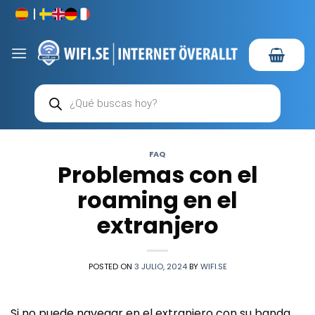
Saltar
al
contenido
Búsqueda
de
productos
FAQ
Problemas con el
roaming en el
extranjero
POSTED ON
3 JULIO, 2024
BY
WIFI.SE
Si no puede navegar en el extranjero con su banda