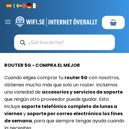
Saltar
al
contenido
Búsqueda
de
productos
ROUTER 5G - COMPRA EL MEJOR
Cuando eliges comprar tu
router 5G
con nosotros,
obtienes mucho más que solo un router. Incluimos
una variedad de
accesorios y servicios de soporte
que ningún otro proveedor puede igualar. Esto
incluye
soporte telefónico completo de lunes a
viernes
y
soporte por correo electrónico los fines
de semana
, para que siempre tengas ayuda cuando
la necesites.