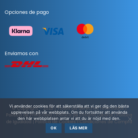
Opciones de pago
Enviamos con
Vi använder cookies för att säkerställa att vi ger dig den bästa
© Copyright - 2025 | Todos los derechos reservados |
upplevelsen på vår webbplats. Om du fortsätter att använda
Política de Privacidad
|
Política de Entorno Laboral
|
Política
den här webbplatsen antar vi att du är nöjd med den.
de Igualdad
|
Política de Cookies
|
Condiciones de Compra
OK
LÄS MER