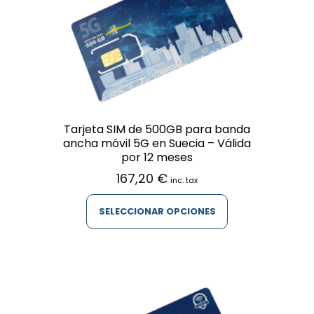
se
pueden
elegir
en
la
página
de
producto
Tarjeta SIM de 500GB para banda
ancha móvil 5G en Suecia – Válida
por 12 meses
167,20
€
inc. tax
SELECCIONAR OPCIONES
Este
producto
tiene
múltiples
variantes.
Las