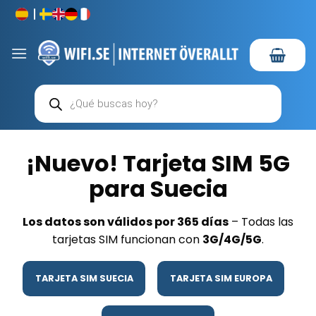
Saltar
al
contenido
Búsqueda
de
productos
¡Nuevo! Tarjeta SIM 5G
para Suecia
Los datos son válidos por 365 días
– Todas las
tarjetas SIM funcionan con
3G/4G/5G
.
TARJETA SIM SUECIA
TARJETA SIM EUROPA