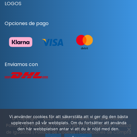
LOGOS
Opciones de pago
Enviamos con
Vi använder cookies för att säkerställa att vi ger dig den bästa
© Copyright - 2025 | Todos los derechos reservados |
upplevelsen på vår webbplats. Om du fortsätter att använda
Política de Privacidad
|
Política de Entorno Laboral
|
Política
den här webbplatsen antar vi att du är nöjd med den.
de Igualdad
|
Política de Cookies
|
Condiciones de Compra