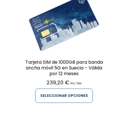
Tarjeta SIM de 1000GB para banda
ancha móvil 5G en Suecia – Válida
por 12 meses
239,20
€
inc. tax
SELECCIONAR OPCIONES
Este
producto
tiene
múltiples