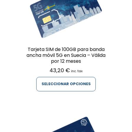
Tarjeta SIM de 100GB para banda
ancha móvil 5G en Suecia – Válida
por 12 meses
43,20
€
inc. tax
SELECCIONAR OPCIONES
Este
producto
tiene
múltiples
variantes.
Las
opciones