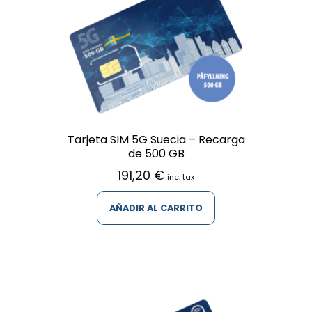
opciones
se
pueden
elegir
en
la
página
de
producto
Tarjeta SIM 5G Suecia – Recarga
de 500 GB
191,20
€
inc. tax
AÑADIR AL CARRITO