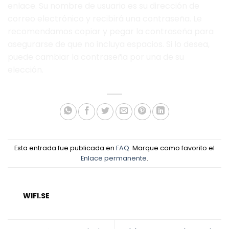
enlace. Su nombre de usuario es su dirección de
correo electrónico y recibirá una contraseña. Le
recomendamos copiar y pegar la contraseña para
asegurarse de que no incluya espacios. Si lo desea,
puede cambiar la contraseña por una de su
elección.
Esta entrada fue publicada en
FAQ
. Marque como favorito el
Enlace permanente
.
WIFI.SE