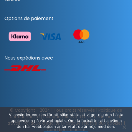
Options de paiement
Nous expédions avec
© Copyright - 2024 | Tous droits réservés |
Politique de
Vi använder cookies för att säkerställa att vi ger dig den bästa
confidentialité
|
Politique relative à l'environnement de
upplevelsen på vår webbplats. Om du fortsätter att använda
travail
|
Politique d'égalité
|
Politique relative aux cookies
|
den här webbplatsen antar vi att du är nöjd med den.
Conditions d'achat