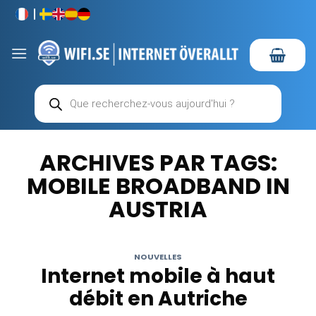
Passer
au
contenu
Recherche
de
produits
ARCHIVES PAR TAGS:
MOBILE BROADBAND IN
AUSTRIA
NOUVELLES
Internet mobile à haut
débit en Autriche