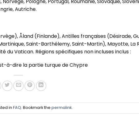
, Norvège, Pologne, Portugal, Roumanie, Slovaquie, Slovéni
grie, Autriche.
orvège), Åland (Finlande), Antilles françaises (Désirade, 
Martinique, Saint-Barthélemy, Saint-Martin), Mayotte, La 
té du Vatican. Régions spécifiques non incluses inclus :
est-à-dire la partie turque de Chypre
sted in
FAQ
. Bookmark the
permalink
.