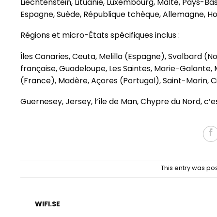
Liechtenstein, Lituanie, Luxembourg, Malte, Pays-Bas
Espagne, Suède, République tchèque, Allemagne, Hon
Régions et micro-États spécifiques inclus :
Îles Canaries, Ceuta, Melilla (Espagne), Svalbard (N
française, Guadeloupe, Les Saintes, Marie-Galante, 
(France), Madère, Açores (Portugal), Saint-Marin, Ci
Guernesey, Jersey, l’île de Man, Chypre du Nord, c’
This entry was po
WIFI.SE