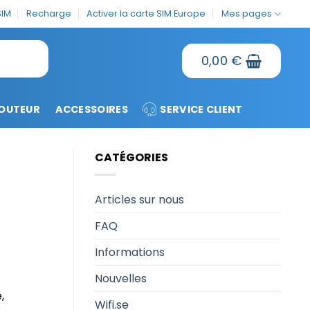
SIM
Recharge
Activer la carte SIM Europe
Mes pages
0,00
€
OUTEUR
ACCESSOIRES
SERVICE CLIENT
CATÉGORIES
Articles sur nous
FAQ
Informations
Nouvelles
,
Wifi.se