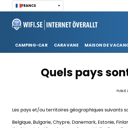
Passer
FRANCE
▾
au
contenu
CAMPING-CAR
CARAVANE
MAISON DE VACAN
Quels pays sont
PUBLIÉ 
Les pays et/ou territoires géographiques suivants s
Belgique, Bulgarie, Chypre, Danemark, Estonie, Finland