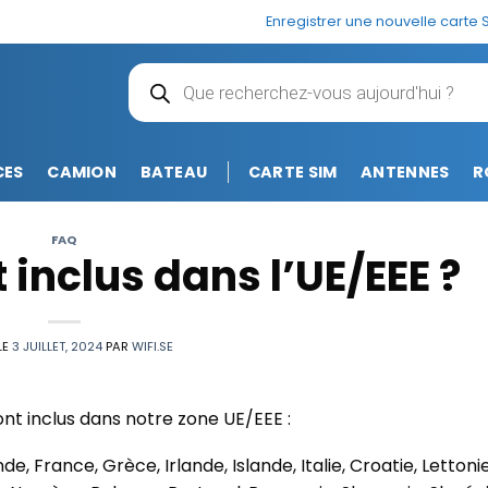
Enregistrer une nouvelle carte 
Recherche
de
produits
CES
CAMION
BATEAU
CARTE SIM
ANTENNES
R
FAQ
 inclus dans l’UE/EEE ?
LE
3 JUILLET, 2024
PAR
WIFI.SE
ont inclus dans notre zone UE/EEE :
e, France, Grèce, Irlande, Islande, Italie, Croatie, Lettonie