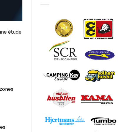
’une étude
 zones
des