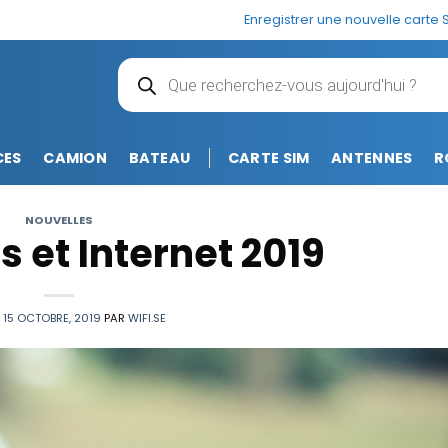
Enregistrer une nouvelle carte 
Recherche
de
produits
CES
CAMION
BATEAU
CARTE SIM
ANTENNES
R
NOUVELLES
s et Internet 2019
E
15 OCTOBRE, 2019
PAR
WIFI.SE