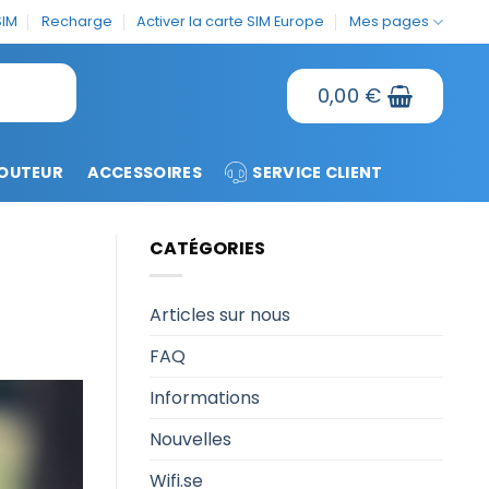
SIM
Recharge
Activer la carte SIM Europe
Mes pages
0,00
€
OUTEUR
ACCESSOIRES
SERVICE CLIENT
CATÉGORIES
Articles sur nous
FAQ
Informations
Nouvelles
Wifi.se