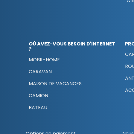
Wifi
OÙ AVEZ-VOUS BESOIN D'INTERNET
PR
?
CAR
MOBIL-HOME
RO
CARAVAN
AN
MAISON DE VACANCES
ACC
CAMION
BATEAU
Options de paiement
Nous