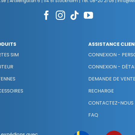
.se | Artillerigatan 6 | 114 51 Stockholm | Tel.
08-20 21 05
|
info@wif
ODUITS
ASSISTANCE CLIE
TES SIM
CONNEXION - PERS
UTEUR
CONNEXION - DÉTAI
TENNES
DEMANDE DE VENTE
ESSOIRES
RECHARGE
CONTACTEZ-NOUS
FAQ
 expédions avec