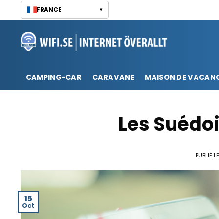
Passer
FRANCE
▾
au
contenu
CAMPING-CAR
CARAVANE
MAISON DE VACAN
Les Suédoi
PUBLIÉ L
15
Oct