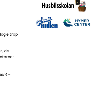
logie trop
s, de
Internet
nt – ​​