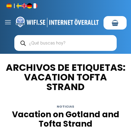
Saltar
al
contenido
Búsqueda
de
productos
ARCHIVOS DE ETIQUETAS:
VACATION TOFTA
STRAND
NOTICIAS
Vacation on Gotland and
Tofta Strand