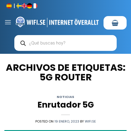
Saltar
al
contenido
Búsqueda
de
productos
ARCHIVOS DE ETIQUETAS:
5G ROUTER
NOTICIAS
Enrutador 5G
POSTED ON
19 ENERO, 2023
BY
WIFI.SE