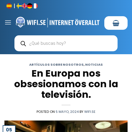
Saltar
al
contenido
Búsqueda
de
productos
ARTÍCULOS SOBRE NOSOTROS
,
NOTICIAS
En Europa nos
obsesionamos con la
televisión.
POSTED ON
5 MAYO, 2024
BY
WIFI.SE
05