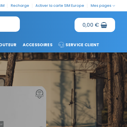
SIM
Recharge
Activer la carte SIM Europe
Mes pages
0,00
€
OUTEUR
ACCESSOIRES
SERVICE CLIENT