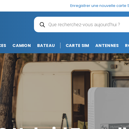
Enregistrer une nouvelle carte 
Recherche
de
produits
CES
CAMION
BATEAU
CARTE SIM
ANTENNES
R