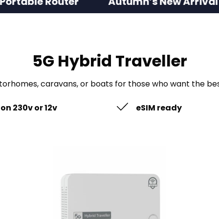
outer
Autumn’s New Arrival! Ultra-fast
5G Hybrid Traveller
otorhomes, caravans, or boats for those who want the bes
on 230v or 12v
eSIM ready