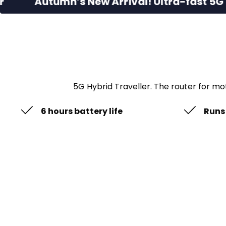
mn’s New Arrival! Ultra-fast 5G Portable R
5G Hybrid Traveller. The router for m
6 hours battery life
Runs 