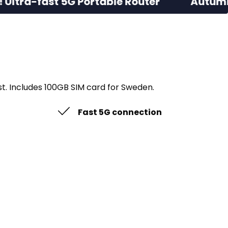
 5G Portable Router
Autumn’s New Arri
t. Includes 100GB SIM card for Sweden.
Fast 5G connection