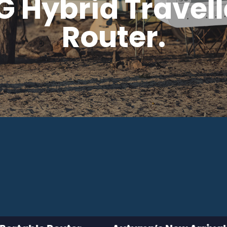
G Hybrid Travell
Router.