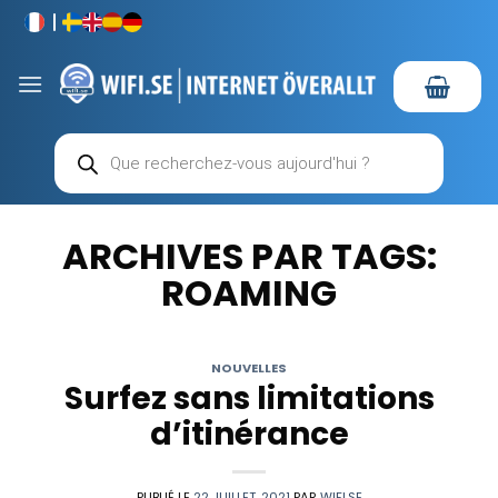
Passer
au
contenu
Recherche
de
produits
ARCHIVES PAR TAGS:
ROAMING
NOUVELLES
Surfez sans limitations
d’itinérance
PUBLIÉ LE
22 JUILLET, 2021
PAR
WIFI.SE