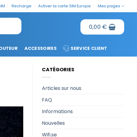
SIM
Recharge
Activer la carte SIM Europe
Mes pages
0,00
€
OUTEUR
ACCESSOIRES
SERVICE CLIENT
CATÉGORIES
Articles sur nous
FAQ
Informations
Nouvelles
Wifi.se