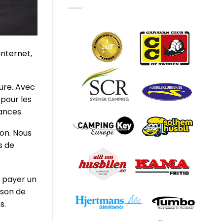
nternet,
ture. Avec
 pour les
ances.
on. Nous
s de
t payer un
ison de
s.