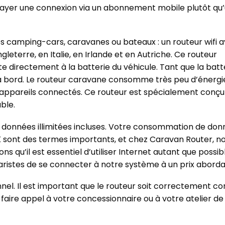
yer une connexion via un abonnement mobile plutôt qu’u
es camping-cars, caravanes ou bateaux : un routeur wifi 
eterre, en Italie, en Irlande et en Autriche. Ce routeur
e directement à la batterie du véhicule. Tant que la batt
 à bord. Le routeur caravane consomme très peu d’énergie
 d’appareils connectés. Ce routeur est spécialement conçu
ble.
onnées illimitées incluses. Votre consommation de don
 4K sont des termes importants, et chez Caravan Router, n
 qu’il est essentiel d’utiliser Internet autant que possib
ristes de se connecter à notre système à un prix aborda
nel. Il est important que le routeur soit correctement c
ire appel à votre concessionnaire ou à votre atelier de