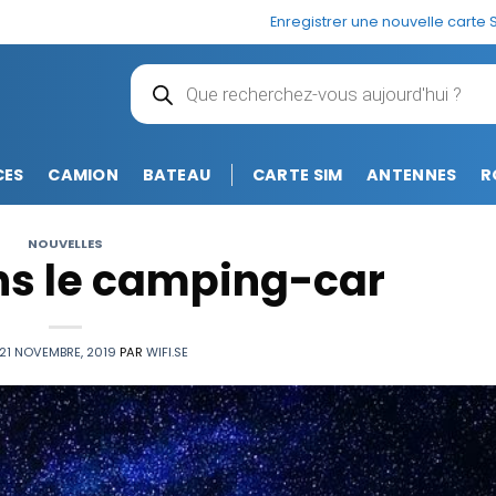
Enregistrer une nouvelle carte 
Recherche
de
produits
CES
CAMION
BATEAU
CARTE SIM
ANTENNES
R
NOUVELLES
ns le camping-car
21 NOVEMBRE, 2019
PAR
WIFI.SE