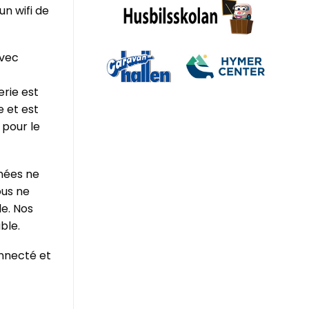
n wifi de
avec
erie est
 et est
 pour le
nées ne
ous ne
le. Nos
ble.
onnecté et