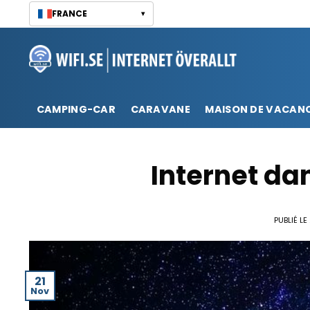
Passer
FRANCE
▾
au
contenu
CAMPING-CAR
CARAVANE
MAISON DE VACAN
Internet da
PUBLIÉ LE
21
Nov