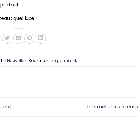
 partout.
au : quel luxe !
d in
Nouvelles
. Bookmark the
permalink
.
urs !
Internet dans la ca