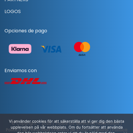
LOGOS
Opciones de pago
Enviamos con
Vi använder cookies för att säkerställa att vi ger dig den bästa
© Copyright - 2025 | Todos los derechos reservados |
upplevelsen på vår webbplats. Om du fortsätter att använda
Política de Privacidad
|
Política de Entorno Laboral
|
Política