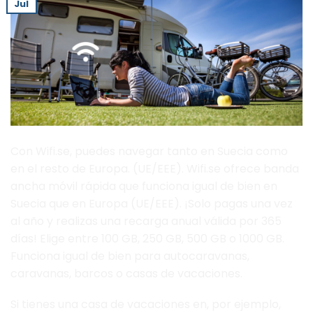
Jul
Con Wifi.se, puedes navegar tanto en Suecia como
en el resto de Europa. (UE/EEE). Wifi.se ofrece banda
ancha móvil rápida que funciona igual de bien en
Suecia que en Europa (UE/EEE). ¡Solo pagas una vez
al año y realizas una recarga anual válida por 365
días! Elige entre 100 GB, 250 GB, 500 GB o 1000 GB.
Funciona igual de bien para autocaravanas,
caravanas, barcos o casas de vacaciones.
Si tienes una casa de vacaciones en, por ejemplo,