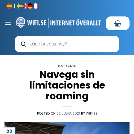
Saltar
al
contenido
Búsqueda
de
productos
NOTICIAS
Navega sin
limitaciones de
roaming
POSTED ON
22 JULIO, 2021
BY
WIFI.SE
22