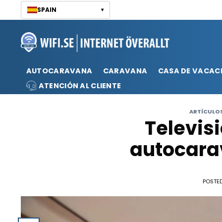
Saltar
SPAIN
▾
al
contenido
AUTOCARAVANA
CARAVANA
CASA DE VACAC
ATENCIÓN AL CLIENTE
ARTÍCULO
Televis
autocar
POSTE