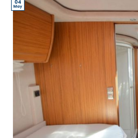
04
May