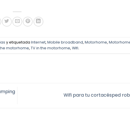
ias
y etiquetada
Internet
,
Mobile broadband
,
Motorhome
,
Motorhome
 the motorhome
,
TV in the motorhome
,
Wifi
.
camping
Wifi para tu cortacésped ro