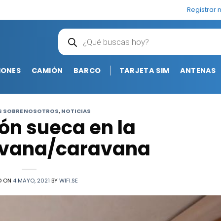
Registrar 
Búsqueda
de
productos
IONES
CAMIÓN
BARCO
TARJETA SIM
ANTENAS
S SOBRE NOSOTROS
,
NOTICIAS
ión sueca en la
avana/caravana
D ON
4 MAYO, 2021
BY
WIFI.SE