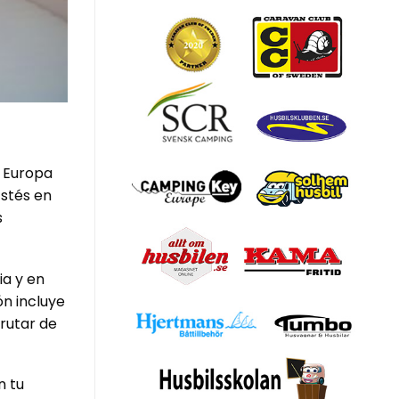
n Europa
Estés en
s
ia y en
ón incluye
frutar de
n tu