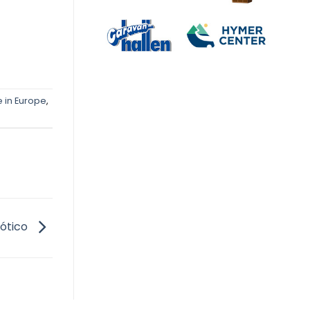
 in Europe
,
bótico