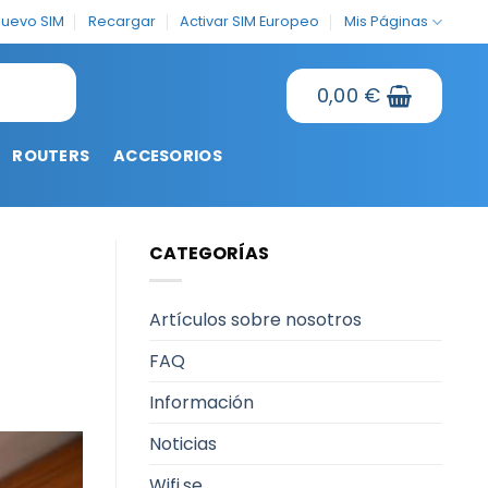
nuevo SIM
Recargar
Activar SIM Europeo
Mis Páginas
0,00
€
ROUTERS
ACCESORIOS
CATEGORÍAS
Artículos sobre nosotros
FAQ
Información
Noticias
Wifi.se