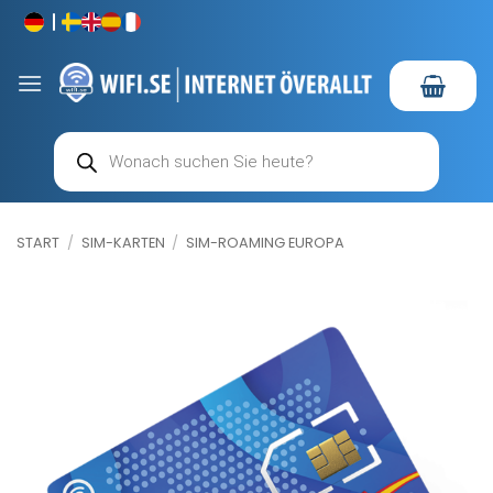
Zum
Inhalt
springen
Products
search
START
/
SIM-KARTEN
/
SIM-ROAMING EUROPA