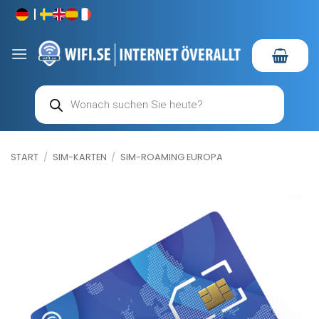
Zum
Inhalt
springen
Products
search
START
/
SIM-KARTEN
/
SIM-ROAMING EUROPA