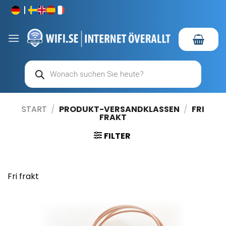
Zum
Inhalt
springen
Products
search
START
/
PRODUKT-VERSANDKLASSEN
/
FRI
FRAKT
FILTER
Fri frakt