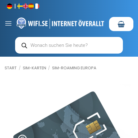
Zum
Inhalt
springen
Products
search
START
/
SIM-KARTEN
/
SIM-ROAMING EUROPA