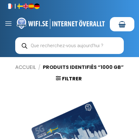
Passer
au
contenu
Recherche
de
produits
ACCUEIL
/
PRODUITS IDENTIFIÉS “1000 GB”
FILTRER