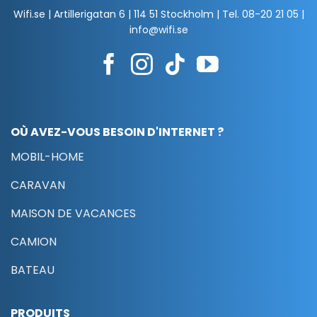
sur
Wifi.se | Artillerigatan 6 | 114 51 Stockholm | Tel.
08-20 21 05
|
la
info@wifi.se
page
du
produit
OÙ AVEZ-VOUS BESOIN D'INTERNET ?
MOBIL-HOME
CARAVAN
MAISON DE VACANCES
CAMION
BATEAU
PRODUITS