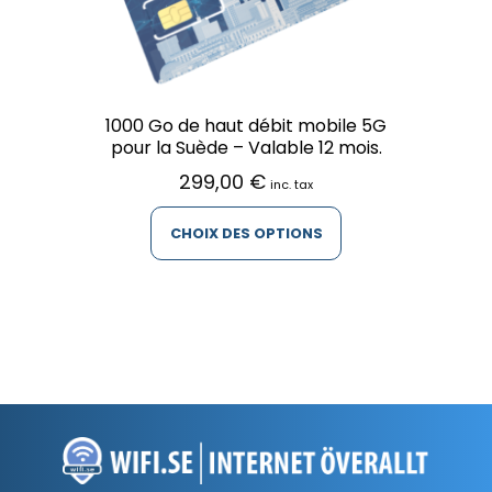
1000 Go de haut débit mobile 5G
pour la Suède – Valable 12 mois.
299,00
€
inc. tax
CHOIX DES OPTIONS
Ce
produit
a
plusieurs
variations.
Les
options
peuvent
être
choisies