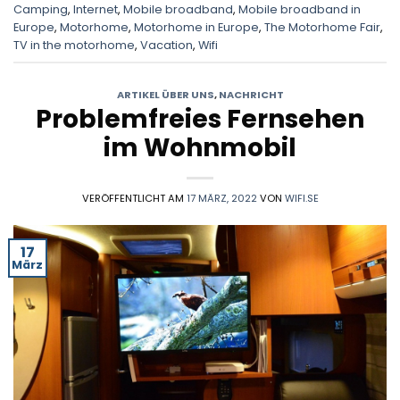
Camping
,
Internet
,
Mobile broadband
,
Mobile broadband in
Europe
,
Motorhome
,
Motorhome in Europe
,
The Motorhome Fair
,
TV in the motorhome
,
Vacation
,
Wifi
ARTIKEL ÜBER UNS
,
NACHRICHT
Problemfreies Fernsehen
im Wohnmobil
VERÖFFENTLICHT AM
17 MÄRZ, 2022
VON
WIFI.SE
17
März