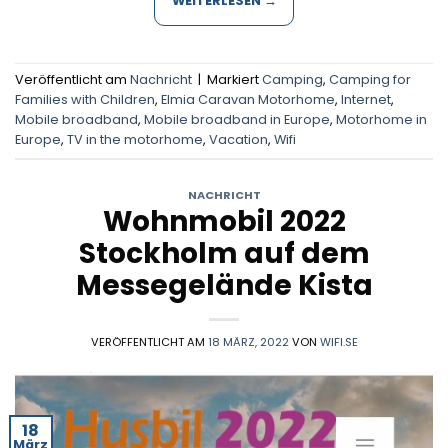
WEITERLESEN
→
Veröffentlicht am
Nachricht
|
Markiert
Camping
,
Camping for
Families with Children
,
Elmia Caravan Motorhome
,
Internet
,
Mobile broadband
,
Mobile broadband in Europe
,
Motorhome in
Europe
,
TV in the motorhome
,
Vacation
,
Wifi
NACHRICHT
Wohnmobil 2022
Stockholm auf dem
Messegelände Kista
VERÖFFENTLICHT AM
18 MÄRZ, 2022
VON
WIFI.SE
18
März