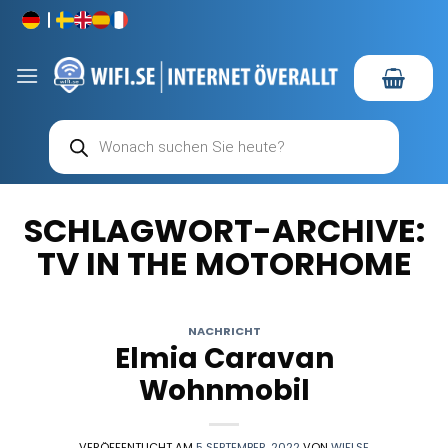
Zum
Inhalt
springen
Products
search
SCHLAGWORT-ARCHIVE:
TV IN THE MOTORHOME
NACHRICHT
Elmia Caravan
Wohnmobil
VERÖFFENTLICHT AM
5 SEPTEMBER, 2022
VON
WIFI.SE