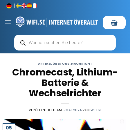
Zum
Inhalt
springen
Products
search
ARTIKEL ÜBER UNS
,
NACHRICHT
Chromecast, Lithium-
Batterie &
Wechselrichter
VERÖFFENTLICHT AM
5 MAI, 2024
VON
WIFI.SE
05