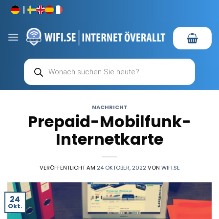
Zum
Inhalt
springen
Products
search
NACHRICHT
Prepaid-Mobilfunk-
Internetkarte
VERÖFFENTLICHT AM
24 OKTOBER, 2022
VON
WIFI.SE
24
Okt.