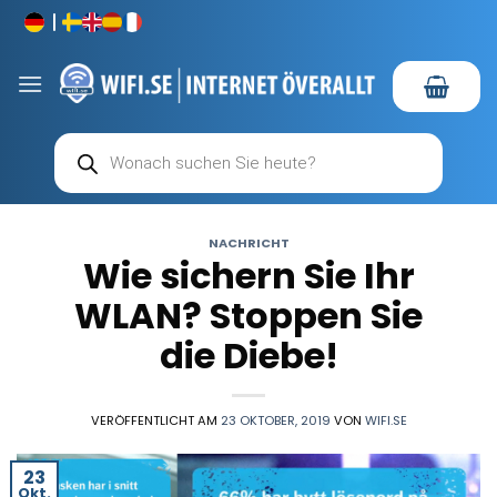
Zum
Inhalt
springen
Products
search
NACHRICHT
Wie sichern Sie Ihr
WLAN? Stoppen Sie
die Diebe!
VERÖFFENTLICHT AM
23 OKTOBER, 2019
VON
WIFI.SE
23
Okt.