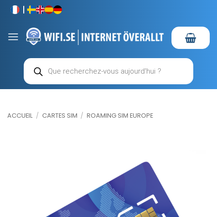
Passer
au
contenu
Recherche
de
produits
ACCUEIL
/
CARTES SIM
/
ROAMING SIM EUROPE