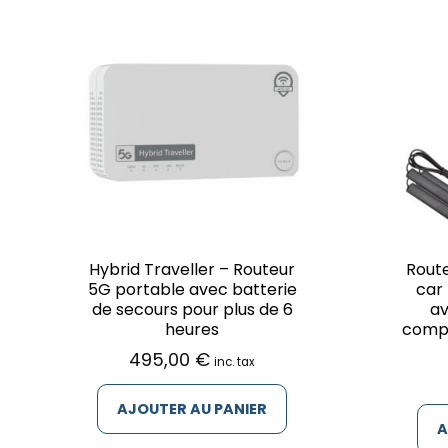
Hybrid Traveller – Routeur
Rout
5G portable avec batterie
car
de secours pour plus de 6
av
heures
compl
495,00
€
inc. tax
AJOUTER AU PANIER
A