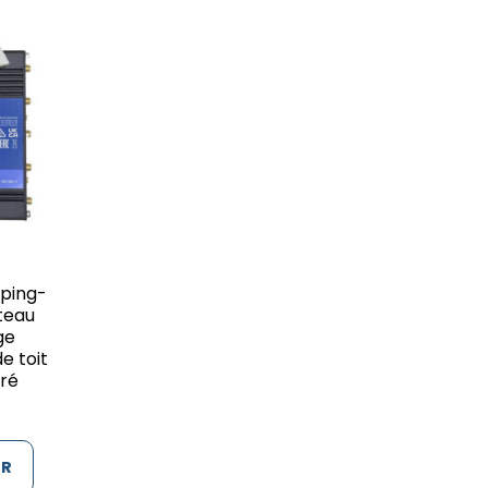
ping-
teau
ge
e toit
gré
ER