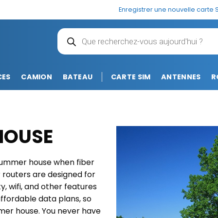
Enregistrer une nouvelle carte 
Recherche
de
produits
CES
CAMION
BATEAU
CARTE SIM
ANTENNES
R
 HOUSE
r summer house when fiber
 routers are designed for
, wifi, and other features
ffordable data plans, so
mer house. You never have