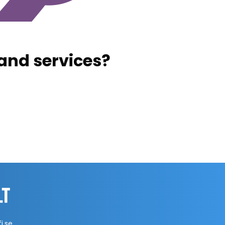
and services?
i.se