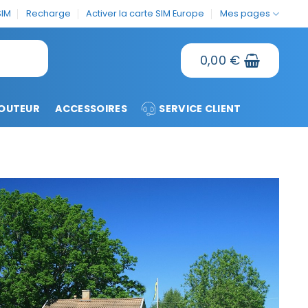
SIM
Recharge
Activer la carte SIM Europe
Mes pages
0,00
€
OUTEUR
ACCESSOIRES
SERVICE CLIENT