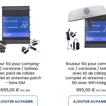
eur 5G pour camping-
Routeur 5G pour cam
 / caravane / bateau
car / caravane / ba
ec pack de câbles
avec kit de câbla
et et antennes patch
complet et antenne d
– Sans SIM
5G avec WiFi inté
695,00
€
995,00
€
inc. tax
inc. tax
JOUTER AU PANIER
AJOUTER AU PANI