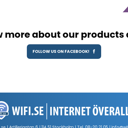
 more about our products 
FOLLOW US ON FACEBOOK!
.se | Artillerigatan 6 | 114 51 Stockholm | Tel.
08-20 21 05
|
info@wif