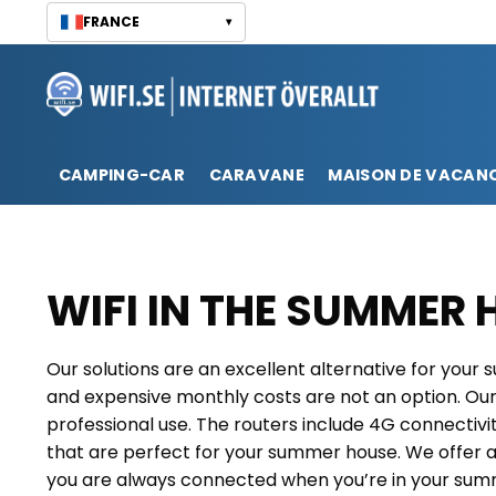
Passer
FRANCE
▾
au
contenu
CAMPING-CAR
CARAVANE
MAISON DE VACAN
WIFI IN THE SUMMER
Our solutions are an excellent alternative for you
and expensive monthly costs are not an option. Our
professional use. The routers include 4G connectivity
that are perfect for your summer house. We offer a
you are always connected when you’re in your sum