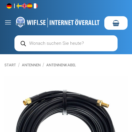
Zum
Inhalt
springen
Products
search
START
/
ANTENNEN
/
ANTENNENKABEL