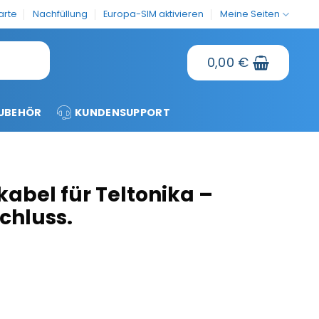
arte
Nachfüllung
Europa-SIM aktivieren
Meine Seiten
0,00
€
UBEHÖR
KUNDENSUPPORT
kabel für Teltonika –
chluss.
eltonika - Fahrzeuganschluss. Menge