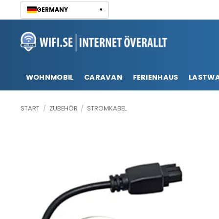
Zum
GERMANY
▾
Inhalt
springen
WOHNMOBIL
CARAVAN
FERIENHAUS
LASTW
START
/
ZUBEHÖR
/
STROMKABEL